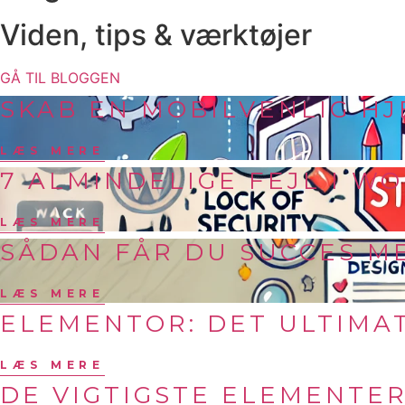
Viden, tips & værktøjer
GÅ TIL BLOGGEN
SKAB EN MOBILVENLIG H
LÆS MERE
7 ALMINDELIGE FEJL I 
LÆS MERE
SÅDAN FÅR DU SUCCES 
LÆS MERE
ELEMENTOR: DET ULTIMA
LÆS MERE
DE VIGTIGSTE ELEMENTE