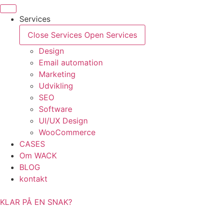
Videre
til
Services
indhold
Close Services
Open Services
Design
Email automation
Marketing
Udvikling
SEO
Software
UI/UX Design
WooCommerce
CASES
Om WACK
BLOG
kontakt
KLAR PÅ EN SNAK?