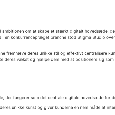
d ambitionen om at skabe et stærkt digitalt hovedsæde, de
d i en konkurrencepræget branche stod Stigma Studio over f
ne fremhæve deres unikke stil og effektivt centralisere ku
øtte deres vækst og hjælpe dem med at positionere sig som
e, der fungerer som det centrale digitale hovedsæde for d
 deres unikke kunst og giver kunderne en nem måde at int