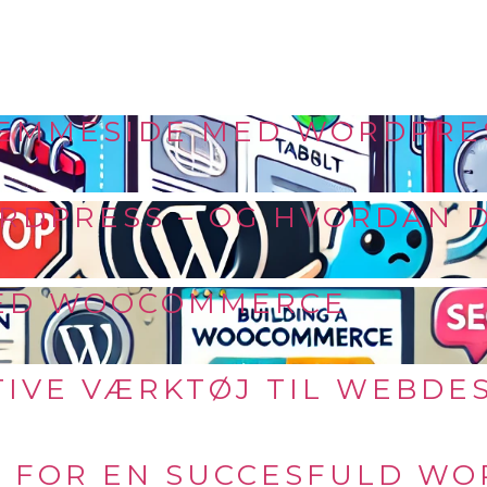
JEMMESIDE MED WORDPRE
WORDPRESS – OG HVORDAN
MED WOOCOMMERCE
TIVE VÆRKTØJ TIL WEBDE
R FOR EN SUCCESFULD W