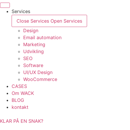
Videre
til
Services
indhold
Close Services
Open Services
Design
Email automation
Marketing
Udvikling
SEO
Software
UI/UX Design
WooCommerce
CASES
Om WACK
BLOG
kontakt
KLAR PÅ EN SNAK?