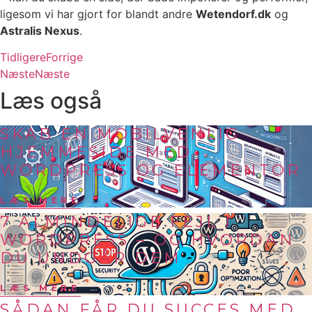
ligesom vi har gjort for blandt andre
Wetendorf.dk
og
Astralis Nexus
.
Tidligere
Forrige
Næste
Næste
Læs også
SKAB EN MOBILVENLIG
HJEMMESIDE MED
WORDPRESS OG ELEMENTOR
LÆS MERE
7 ALMINDELIGE FEJL I
WORDPRESS – OG HVORDAN
DU UNDGÅR DEM
LÆS MERE
SÅDAN FÅR DU SUCCES MED