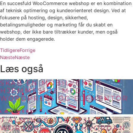
En succesfuld WooCommerce webshop er en kombination
af teknisk optimering og kundeorienteret design. Ved at
fokusere på hosting, design, sikkerhed,
betalingsmuligheder og marketing får du skabt en
webshop, der ikke bare tiltrækker kunder, men også
holder dem engagerede.
Tidligere
Forrige
Næste
Næste
Læs også
SKAB EN MOBILVENLIG
HJEMMESIDE MED
WORDPRESS OG ELEMENTOR
LÆS MERE
7 ALMINDELIGE FEJL I
WORDPRESS – OG HVORDAN