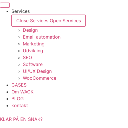
Videre
til
Services
indhold
Close Services
Open Services
Design
Email automation
Marketing
Udvikling
SEO
Software
UI/UX Design
WooCommerce
CASES
Om WACK
BLOG
kontakt
KLAR PÅ EN SNAK?