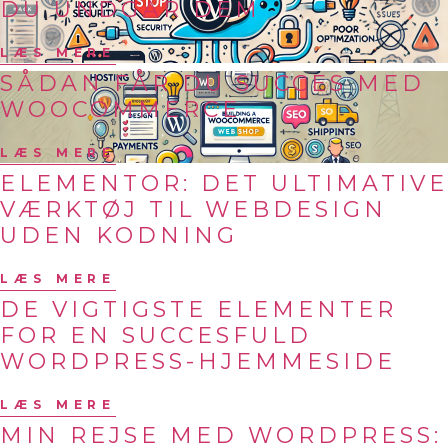
DU UNDGÅR DEM
LÆS MERE
SÅDAN FÅR DU SUCCES MED
WOOCOMMERCE
LÆS MERE
ELEMENTOR: DET ULTIMATIVE
VÆRKTØJ TIL WEBDESIGN
UDEN KODNING
LÆS MERE
DE VIGTIGSTE ELEMENTER
FOR EN SUCCESFULD
WORDPRESS-HJEMMESIDE
LÆS MERE
MIN REJSE MED WORDPRESS: