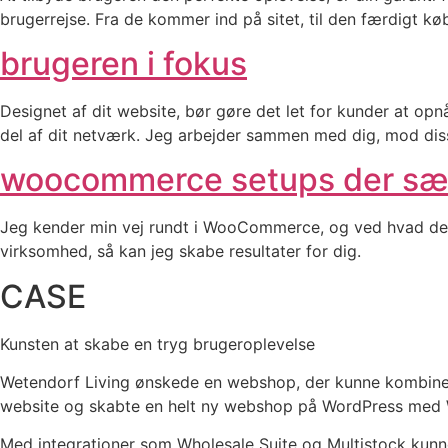
brugerrejse. Fra de kommer ind på sitet, til den færdigt kø
brugeren i fokus
Designet af dit website, bør gøre det let for kunder at opn
del af dit netværk. Jeg arbejder sammen med dig, mod dis
woocommerce setups der sæ
Jeg kender min vej rundt i WooCommerce, og ved hvad der sk
virksomhed, så kan jeg skabe resultater for dig.
CASE
Kunsten at skabe en tryg brugeroplevelse
Wetendorf Living ønskede en webshop, der kunne kombiner
website og skabte en helt ny webshop på WordPress med 
Med integrationer som Wholesale Suite og Multistock kunne 