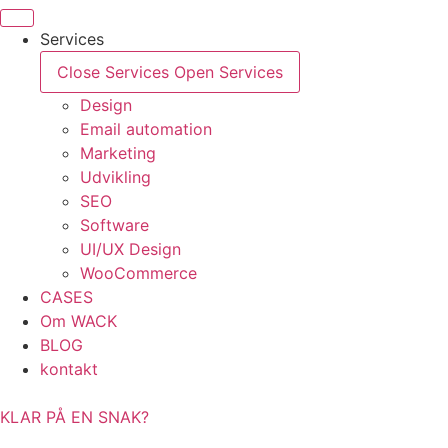
Videre
til
Services
indhold
Close Services
Open Services
Design
Email automation
Marketing
Udvikling
SEO
Software
UI/UX Design
WooCommerce
CASES
Om WACK
BLOG
kontakt
KLAR PÅ EN SNAK?