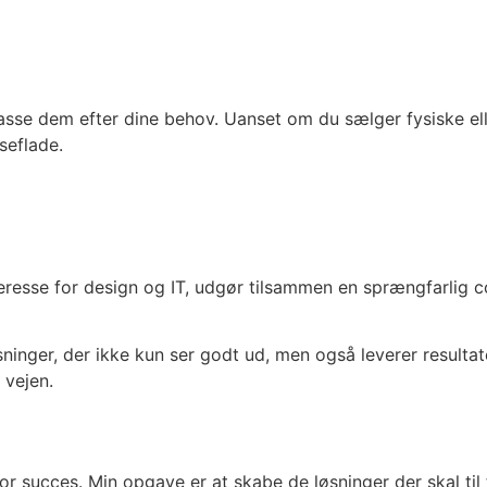
se dem efter dine behov. Uanset om du sælger fysiske eller
seflade.
eresse for design og IT, udgør tilsammen en sprængfarlig co
sninger, der ikke kun ser godt ud, men også leverer resulta
 vejen.
for succes. Min opgave er at skabe de løsninger der skal ti