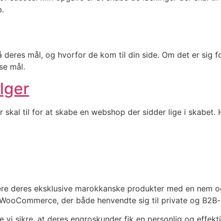
b.
å deres mål, og hvorfor de kom til din side. Om det er sig f
se mål.
lger
al til for at skabe en webshop der sidder lige i skabet. H
e deres eksklusive marokkanske produkter med en nem og 
WooCommerce, der både henvendte sig til private og B2B-
vi sikre, at deres engroskunder fik en personlig og effekt