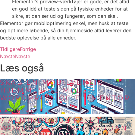
Elementor’s preview-værktøjer er gode, er det altid
en god idé at teste siden på fysiske enheder for at
sikre, at den ser ud og fungerer, som den skal.
Elementor gør mobiloptimering enkel, men husk at teste
og optimere løbende, så din hjemmeside altid leverer den
bedste oplevelse på alle enheder.
Tidligere
Forrige
Næste
Næste
Læs også
SKAB EN MOBILVENLIG
HJEMMESIDE MED
WORDPRESS OG ELEMENTOR
LÆS MERE
7 ALMINDELIGE FEJL I
WORDPRESS – OG HVORDAN