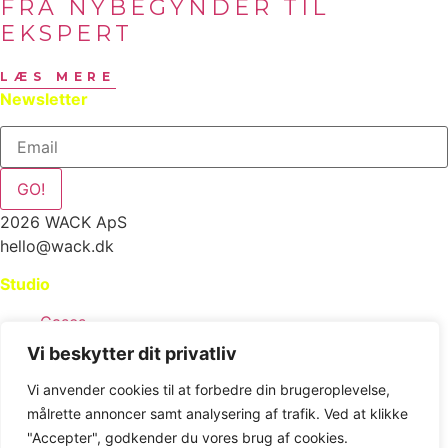
FRA NYBEGYNDER TIL
EKSPERT
LÆS MERE
Newsletter
GO!
2026 WACK ApS
hello@wack.dk
Studio
Cases
Services
Vi beskytter dit privatliv
Vedligehold
Vi anvender cookies til at forbedre din brugeroplevelse,
Kontakt
målrette annoncer samt analysering af trafik. Ved at klikke
Vidensdeling
"Accepter", godkender du vores brug af cookies.