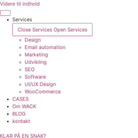
Videre til indhold
Services
Close Services
Open Services
Design
Email automation
Marketing
Udvikling
SEO
Software
UI/UX Design
WooCommerce
CASES
Om WACK
BLOG
kontakt
KLAR PÅ EN SNAK?