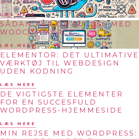
DU UNDGÅR DEM
LÆS MERE
SÅDAN FÅR DU SUCCES MED
WOOCOMMERCE
LÆS MERE
ELEMENTOR: DET ULTIMATIVE
VÆRKTØJ TIL WEBDESIGN
UDEN KODNING
LÆS MERE
DE VIGTIGSTE ELEMENTER
FOR EN SUCCESFULD
WORDPRESS-HJEMMESIDE
LÆS MERE
MIN REJSE MED WORDPRESS: